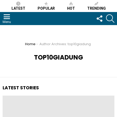
LATEST
POPULAR
HOT
TRENDING
FOLLOW
S
US
Menu
You are here:
Home
Author Archives: top10giadung
TOP10GIADUNG
LATEST STORIES