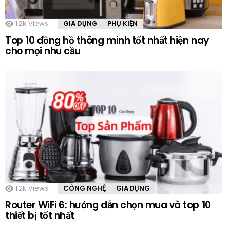
1.2k
Views
GIA DỤNG
PHỤ KIỆN
Top 10 đồng hồ thông minh tốt nhất hiện nay
cho mọi nhu cầu
1.2k
Views
CÔNG NGHỆ
GIA DỤNG
Router WiFi 6: hướng dẫn chọn mua và top 10
thiết bị tốt nhất