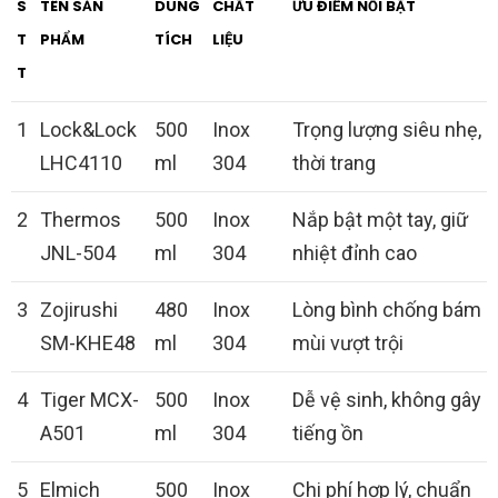
S
TÊN SẢN
DUNG
CHẤT
ƯU ĐIỂM NỔI BẬT
T
PHẨM
TÍCH
LIỆU
T
1
Lock&Lock
500
Inox
Trọng lượng siêu nhẹ,
LHC4110
ml
304
thời trang
2
Thermos
500
Inox
Nắp bật một tay, giữ
JNL-504
ml
304
nhiệt đỉnh cao
3
Zojirushi
480
Inox
Lòng bình chống bám
SM-KHE48
ml
304
mùi vượt trội
4
Tiger MCX-
500
Inox
Dễ vệ sinh, không gây
A501
ml
304
tiếng ồn
5
Elmich
500
Inox
Chi phí hợp lý, chuẩn