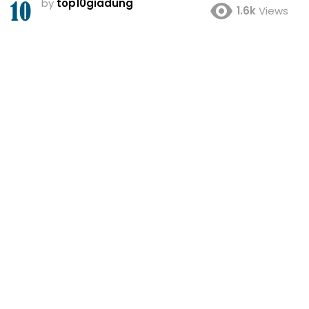
by
top10giadung
1.6k
Views