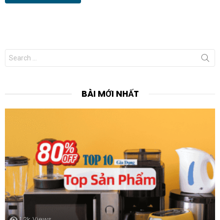
Search
for:
BÀI MỚI NHẤT
1.2k
Views