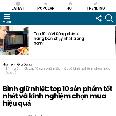
LATEST
POPULAR
HOT
TRENDING
FOLLOW
S
US
Menu
MOST
VIEWED
Top 10 Lò Vi Sóng chính
STORIES
hãng bán chạy nhất trong
năm
You are here:
Home
Gia Dụng
Bình giữ nhiệt: top 10 sản phẩm tốt nhất và kinh nghiệm chọn mua
hiệu quả
Bình giữ nhiệt: top 10 sản phẩm tốt
nhất và kinh nghiệm chọn mua
hiệu quả