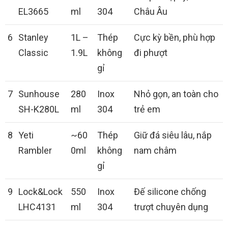
EL3665
ml
304
Châu Âu
6
Stanley
1L –
Thép
Cực kỳ bền, phù hợp
Classic
1.9L
không
đi phượt
gỉ
7
Sunhouse
280
Inox
Nhỏ gọn, an toàn cho
SH-K280L
ml
304
trẻ em
8
Yeti
~60
Thép
Giữ đá siêu lâu, nắp
Rambler
0ml
không
nam châm
gỉ
9
Lock&Lock
550
Inox
Đế silicone chống
LHC4131
ml
304
trượt chuyên dụng