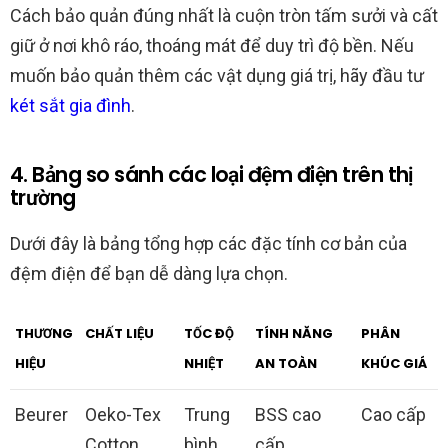
Cách bảo quản đúng nhất là cuộn tròn tấm sưởi và cất
giữ ở nơi khô ráo, thoáng mát để duy trì độ bền. Nếu
muốn bảo quản thêm các vật dụng giá trị, hãy đầu tư
két sắt gia đình
.
4. Bảng so sánh các loại đệm điện trên thị
trường
Dưới đây là bảng tổng hợp các đặc tính cơ bản của
đệm điện để bạn dễ dàng lựa chọn.
THƯƠNG
CHẤT LIỆU
TỐC ĐỘ
TÍNH NĂNG
PHÂN
HIỆU
NHIỆT
AN TOÀN
KHÚC GIÁ
Beurer
Oeko-Tex
Trung
BSS cao
Cao cấp
Cotton
bình
cấp