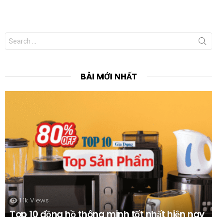
Search
for:
BÀI MỚI NHẤT
1.1k
Views
Top 10 đồng hồ thông minh tốt nhất hiện nay