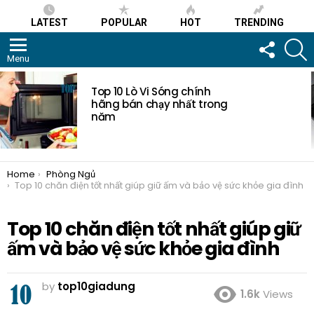
LATEST
POPULAR
HOT
TRENDING
FOLLOW
S
US
Menu
MOST
VIEWED
Top 10 Lò Vi Sóng chính
STORIES
hãng bán chạy nhất trong
năm
You are here:
Home
Phòng Ngủ
Top 10 chăn điện tốt nhất giúp giữ ấm và bảo vệ sức khỏe gia đình
Top 10 chăn điện tốt nhất giúp giữ
ấm và bảo vệ sức khỏe gia đình
by
top10giadung
1.6k
Views