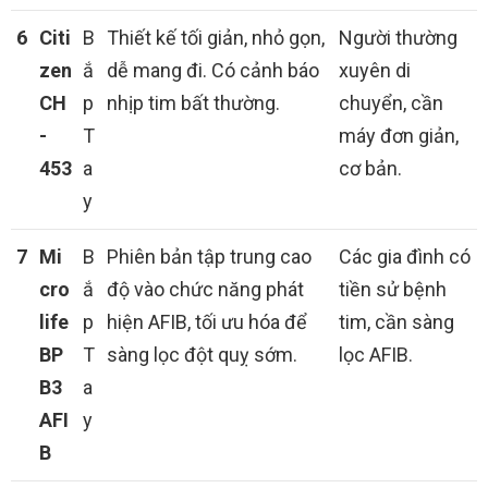
6
Citi
B
Thiết kế tối giản, nhỏ gọn,
Người thường
zen
ắ
dễ mang đi. Có cảnh báo
xuyên di
CH
p
nhịp tim bất thường.
chuyển, cần
-
T
máy đơn giản,
453
a
cơ bản.
y
7
Mi
B
Phiên bản tập trung cao
Các gia đình có
cro
ắ
độ vào chức năng phát
tiền sử bệnh
life
p
hiện AFIB, tối ưu hóa để
tim, cần sàng
BP
T
sàng lọc đột quỵ sớm.
lọc AFIB.
B3
a
AFI
y
B