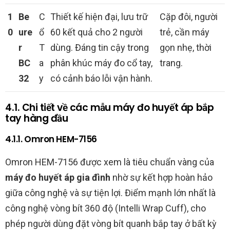
1
Be
C
Thiết kế hiện đại, lưu trữ
Cặp đôi, người
0
ure
ổ
60 kết quả cho 2 người
trẻ, cần máy
r
T
dùng. Đáng tin cậy trong
gọn nhẹ, thời
BC
a
phân khúc máy đo cổ tay,
trang.
32
y
có cảnh báo lỗi vận hành.
4.1. Chi tiết về các mẫu máy đo huyết áp bắp
tay hàng đầu
4.1.1. Omron HEM-7156
Omron HEM-7156 được xem là tiêu chuẩn vàng của
máy đo huyết áp gia đình
nhờ sự kết hợp hoàn hảo
giữa công nghệ và sự tiện lợi. Điểm mạnh lớn nhất là
công nghệ vòng bít 360 độ (Intelli Wrap Cuff), cho
phép người dùng đặt vòng bít quanh bắp tay ở bất kỳ