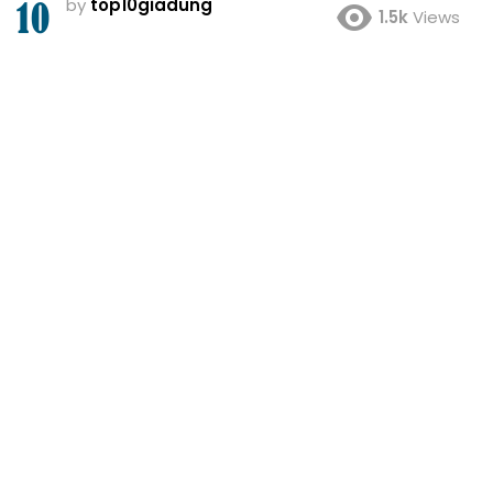
by
top10giadung
1.5k
Views