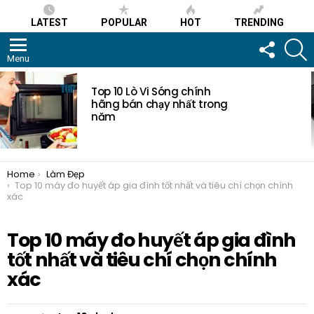
LATEST
POPULAR
HOT
TRENDING
FOLLOW
S
US
Menu
MOST
VIEWED
Top 10 Lò Vi Sóng chính
STORIES
hãng bán chạy nhất trong
năm
You are here:
Home
Làm Đẹp
Top 10 máy đo huyết áp gia đình tốt nhất và tiêu chí chọn chính
xác
Top 10 máy đo huyết áp gia đình
tốt nhất và tiêu chí chọn chính
xác