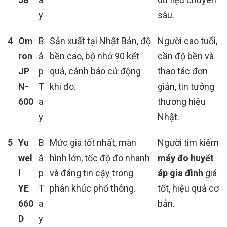
y
sâu.
4
Om
B
Sản xuất tại Nhật Bản, độ
Người cao tuổi,
ron
ắ
bền cao, bộ nhớ 90 kết
cần độ bền và
JP
p
quả, cảnh báo cử động
thao tác đơn
N-
T
khi đo.
giản, tin tưởng
600
a
thương hiệu
y
Nhật.
5
Yu
B
Mức giá tốt nhất, màn
Người tìm kiếm
wel
ắ
hình lớn, tốc độ đo nhanh
máy đo huyết
l
p
và đáng tin cậy trong
áp gia đình
giá
YE
T
phân khúc phổ thông.
tốt, hiệu quả cơ
660
a
bản.
D
y