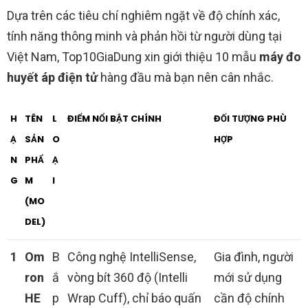
Dựa trên các tiêu chí nghiêm ngặt về độ chính xác,
tính năng thông minh và phản hồi từ người dùng tại
Việt Nam, Top10GiaDung xin giới thiệu 10 mẫu
máy đo
huyết áp điện tử
hàng đầu mà bạn nên cân nhắc.
H
TÊN
L
ĐIỂM NỔI BẬT CHÍNH
ĐỐI TƯỢNG PHÙ
Ạ
SẢN
O
HỢP
N
PHẨ
Ạ
G
M
I
(MO
DEL)
1
Om
B
Công nghệ IntelliSense,
Gia đình, người
ron
ắ
vòng bít 360 độ (Intelli
mới sử dụng
HE
p
Wrap Cuff), chỉ báo quấn
cần độ chính