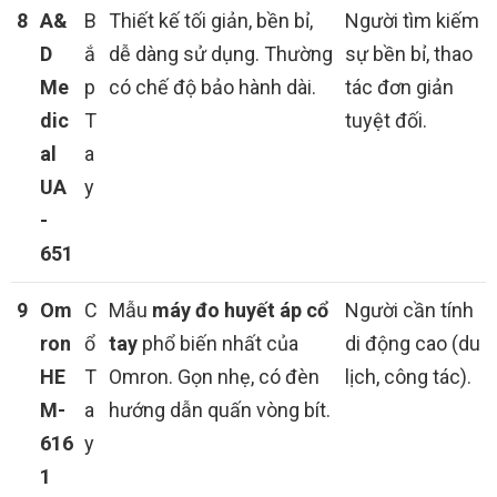
8
A&
B
Thiết kế tối giản, bền bỉ,
Người tìm kiếm
D
ắ
dễ dàng sử dụng. Thường
sự bền bỉ, thao
Me
p
có chế độ bảo hành dài.
tác đơn giản
dic
T
tuyệt đối.
al
a
UA
y
-
651
9
Om
C
Mẫu
máy đo huyết áp cổ
Người cần tính
ron
ổ
tay
phổ biến nhất của
di động cao (du
HE
T
Omron. Gọn nhẹ, có đèn
lịch, công tác).
M-
a
hướng dẫn quấn vòng bít.
616
y
1