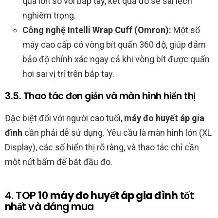
quá lớn so với bắp tay, kết quả đo sẽ sai lệch
nghiêm trọng.
Công nghệ Intelli Wrap Cuff (Omron):
Một số
máy cao cấp có vòng bít quấn 360 độ, giúp đảm
bảo độ chính xác ngay cả khi vòng bít được quấn
hơi sai vị trí trên bắp tay.
3.5. Thao tác đơn giản và màn hình hiển thị
Đặc biệt đối với người cao tuổi,
máy đo huyết áp gia
đình
cần phải dễ sử dụng. Yêu cầu là màn hình lớn (XL
Display), các số hiển thị rõ ràng, và thao tác chỉ cần
một nút bấm để bắt đầu đo.
4. TOP 10
máy đo huyết áp gia đình
tốt
nhất và đáng mua