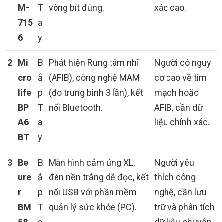
M-
T
vòng bít đúng.
xác cao.
715
a
6
y
2
Mi
B
Phát hiện Rung tâm nhĩ
Người có nguy
cro
ắ
(AFIB), công nghệ MAM
cơ cao về tim
life
p
(đo trung bình 3 lần), kết
mạch hoặc
BP
T
nối Bluetooth.
AFIB, cần dữ
A6
a
liệu chính xác.
BT
y
3
Be
B
Màn hình cảm ứng XL,
Người yêu
ure
ắ
đèn nền trắng dễ đọc, kết
thích công
r
p
nối USB với phần mềm
nghệ, cần lưu
BM
T
quản lý sức khỏe (PC).
trữ và phân tích
58
a
dữ liệu chuyên